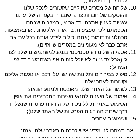
לכם צורך בניוזלטר);
שליחה של מסרים שיווקיים שקשורים לעסק שלנו
והעסקים של חברות צד ג’ שנבחרו בקפידה שלדעתנו
עשויות לעניין אתכם, בדואר או, במקרים שבהם
הסכמתם לכך ספציפית, בדואר האלקטרוני, או באמצעות
טכנולוגיות דומות (אתם יכולים ליידע אותנו בכל עת אם
אתם כבר לא מעוניינים במסרים שיווקיים);
אספקה של מידע סטטיסטי בנוגע למשתמשים שלנו לצד
ג’ (אבל צד ג’ זה לא יוכל לזהות אף משתמש בודד לפי
המידע);
טיפול בבירורים ותלונות שהוגשו על ידכם או נוגעות אליכם
וקשורות לאתר שלנו;
לשמור על האתר שלנו מאובטח ולמנוע הונאה;
אימות של היענות לתנאי השירות המכתיבים את אופן
השימוש באתר (כולל ניטור של הודעות פרטיות שנשלחו
דרך שירות ההודעות הפרטיות של האתר שלנו);
ושימושים אחרים.
אם תמסרו לנו מידע אישי לפרסום באתר שלנו, אנחנו