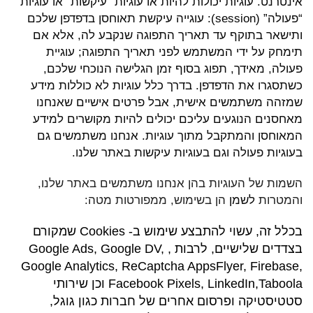
אינטרנט. עוגיות יכולות להיות או עוגיות “עיקשות” או עוגיות
“פעולה” (session): עוגייה עיקשת תאוחסן בדפדפן שלכם
ותישאר בתוקף עד תאריך התפוגה שנקבע לה, אלא אם
תימחק על ידי המשתמש לפני תאריך התפוגה; עוגיית
פעולה, מאידך, תפוג בסוף זמן הגלישה הנוכחי שלכם,
כשתסגרו את הדפדפן. בדרך כלל עוגיות לא כוללות מידע
שמזהה משתמשים אישית, אבל פרטים אישיים שאנחנו
מאחסנים הנוגעים עליכם יכולים להיות מקושרים למידע
המאוחסן והמתקבל מתוך עוגיות. אנחנו משתמשים גם
בעוגיות פעולה וגם בעוגיות עיקשות באתר שלנו.
השמות של העוגיות בהן אנחנו משתמשים באתר שלנו,
והמטרות
לשמן
הן בשימוש, ממפורטות מטה:
בכלל זה, עשוי להתבצע שימוש ב- Cookies שמקורם
בצדדים שלישיים, לרבות , Google Ads, Google DV,
Google Analytics, ReCaptcha AppsFlyer, Firebase,
Facebook Pixels, LinkedIn,Taboola וכן שירותי
סטטיסטיקה ופרסום אחרים של חברות כגון גוגל,