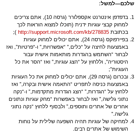
שלכם—למשל:
בדפדפן אינטרנט אקספלורר (גרסה 10), אתם צריכים
למחוק קבצי עוגיות ידנית (תוכלו למצוא הוראות לכך
בכתובת
microsoft.com/kb/278835
http://support.
);
בפיירפוקס (גרסה 24), אתם יכולים למחוק עוגיות
באמצעות לחיצה על “כלים,” “אפשרויות,” ו-“פרטיות”, ואז
לבחור “השתמש בהגדרות מותאמות אישית עבור
היסטוריה”, וללחוץ על “הצג עוגיות,” ואז “הסר את כל
העוגיות”;
ובכרום (גרסה 29), אתם יכולים למחוק את כל העוגיות
באמצעות כניסה לתפריט “התאמה אישית ובקרה,” ואז
ללחוץ על “הגדרות,” “הצג הגדרות מתקדמות,” ו-“נקה
נתוני גלישה,” ואז לבחור באפשרות “מחק עוגיות ונתונים
אחרים של אתרים ותוספים,” ולבסוף ללחוץ “נקה נתוני
גלישה.”
למחיקה של עוגיות תהיה השפעה שלילית על נוחות
השימוש של אתרים רבים.