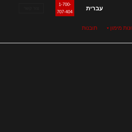
1-700-
עברית
צור קשר
707-404
נות מימון
תובנות